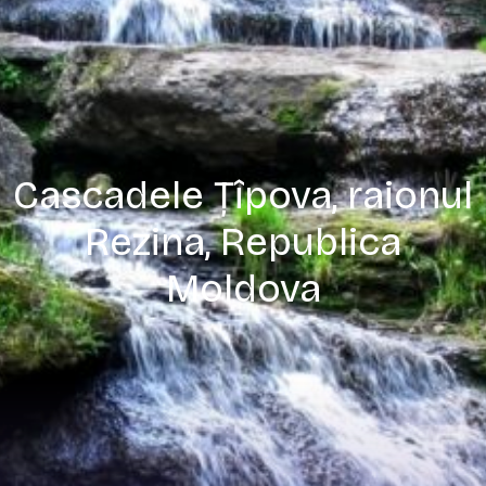
Cascadele Țîpova, raionul
Rezina, Republica
Moldova