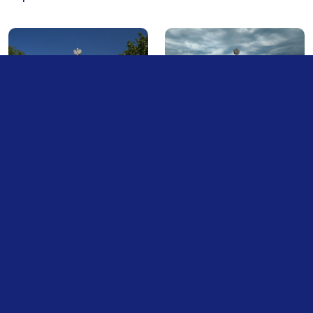
Parte a rețelei culturale a Dobrogei
Dezvoltarea turistică a destinației se bazează pe o
promovare coordonată și pe integrarea sitului în
oferta culturală a Dobrogei. În viziunea de
promovare turistică a județului Constanța,