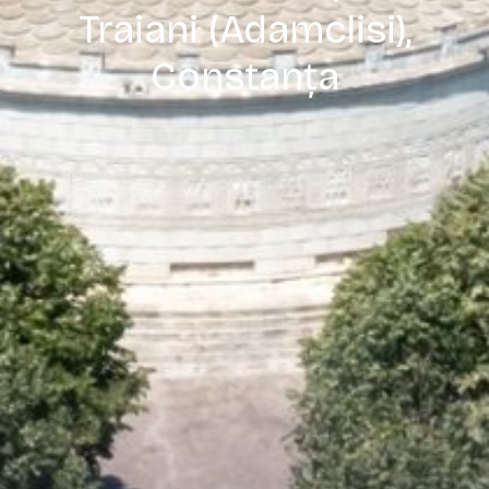
Traiani (Adamclisi),
Constanța