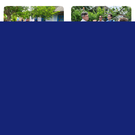
Renaștem satele Moldovei prin
patrimoniu și turism
Destinația Muzeul Țăranului parte a lanțului valoric
din Riviera Nistrului, este la prima sa etapă, iar în
perspectivă ruta, spațiul muzeal se va extinde la
complexul muzeal Casa Țăranului, prin urmare fiind
muzeificate, valorificate altele 2 gospodării,