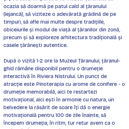
ocazia să doarmă pe patul cald al țăranului
(lejancă), să viziteze o adevărată grădină de pe
timpuri, să afle mai multe despre tradițiile,
obiceiurile și modul de viață al țăranilor din zonă,
precum și să exploreze arhitectura tradițională și
casele țărănești autentice.
După o vizită 1-2 ore la Muzeul Țăranului, țăranul-
ghid rămâne disponibil pentru o drumeție
interactivă în Riviera Nistrului. Un punct de
atracție este Pinoterapia cu arome de conifere - o
drumeție memorabilă, aici te restartezi
motivațional, aici ești în armonie cu natura, un
belvedere la răsărit de soare îți dă o energie
motivațională pentru 100 de zile înainte, să
începem drumeția, în ritm, tur retur avem ca o