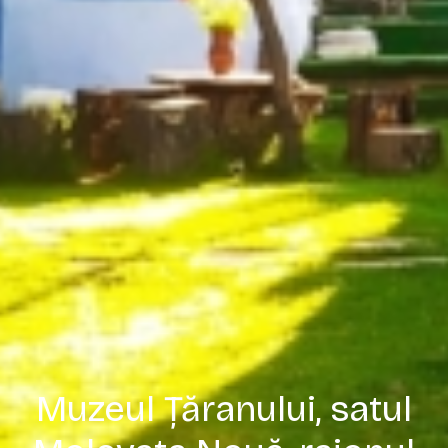
Muzeul Țăranului, satul