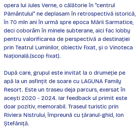
opera lui Jules Verne, o călătorie în "centrul
Pământului" ne deplasam în retrospectivă istorică,
în 70 mln ani în urmă spre epoca Mării Sarmatice,
deci coborâm în minele subterane, aici fac lobby
pentru valorificarea de perspectivă a destinației
prin Teatrul Luminilor, obiectiv fixat, și o Vinoteca
Națională.(scop fixat).
După care, grupul este invitat la o drumeție pe
apă la un asfințit de soare cu LAGUNA Family
Resort. Este un traseu deja parcurs, exersat în
acești 2020 - 2024. Iar feedback ul primit este
doar pozitiv, memorabil. Traseul turistic prin
Riviera Nistrului, împreună cu țăranul-ghid, Ion
Ștefăniță.