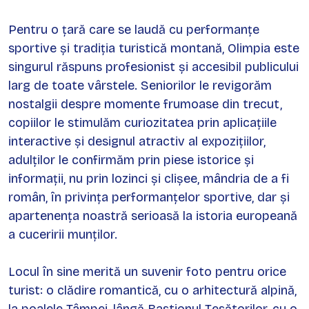
Pentru o țară care se laudă cu performanțe
sportive și tradiția turistică montană, Olimpia este
singurul răspuns profesionist și accesibil publicului
larg de toate vârstele. Seniorilor le revigorăm
nostalgii despre momente frumoase din trecut,
copiilor le stimulăm curiozitatea prin aplicațiile
interactive și designul atractiv al expozițiilor,
adulților le confirmăm prin piese istorice și
informații, nu prin lozinci și clișee, mândria de a fi
român, în privința performanțelor sportive, dar și
apartenența noastră serioasă la istoria europeană
a cuceririi munților.
Locul în sine merită un suvenir foto pentru orice
turist: o clădire romantică, cu o arhitectură alpină,
la poalele Tâmpei, lângă Bastionul Țesătorilor, cu o