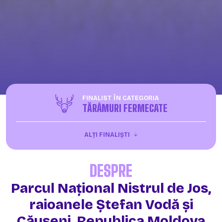
FINALIST ÎN CATEGORIA
TĂRÂMURI FERMECATE
ALȚI FINALIȘTI
DESPRE
Parcul Național Nistrul de Jos,
raioanele Ștefan Vodă și
Căușeni, Republica Moldova