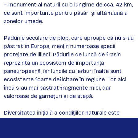
– monument al naturii cu o lungime de cca. 42 km,
ce sunt importante pentru păsări şi altă faună a
zonelor umede.
Pădurile seculare de plop, care aproape că nu s-au
păstrat în Europa, menţin numeroase specii
protejate de lilieci. Pădurile de luncă de frasin
reprezintă un ecosistem de importanţă
paneuropeană, iar luncile cu ierburi înalte sunt
ecosisteme foarte deficitare în regiune. Tot aici
încă s-au mai păstrat fragmente mici, dar
valoroase de gârnețuri și de stepă.
Diversitatea iniţială a condiţiilor naturale este
legată atât de influenţa fluviului puternic
meandrat, cât şi de eterogenitatea teritoriului.
Totodată pe lângă peisaje frumoase și