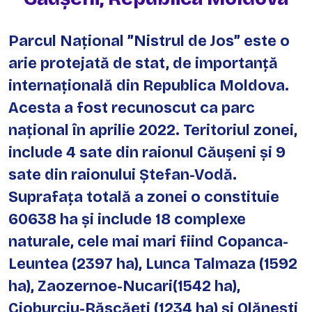
Parcul Național ”Nistrul de Jos” este o
arie protejată de stat, de importanță
internațională din Republica Moldova.
Acesta a fost recunoscut ca parc
național în aprilie 2022. Teritoriul zonei,
include 4 sate din raionul Căușeni și 9
sate din raionului Ştefan-Vodă.
Suprafața totală a zonei o constituie
60638 ha și include 18 complexe
naturale, cele mai mari fiind Copanca-
Leuntea (2397 ha), Lunca Talmaza (1592
ha), Zaozernoe-Nucari(1542 ha),
Cioburciu-Răscăeți (1234 ha) și Olănești