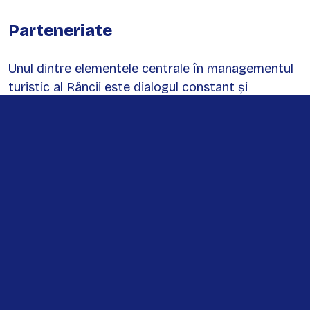
Parteneriate
Unul dintre elementele centrale în managementul
turistic al Râncii este dialogul constant și
coordonarea eficientă dintre autoritățile locale,
județene și mediul privat. Această colaborare se
manifestă prin întâlniri instituționale regulate și
consultări directe cu actorii implicați în
dezvoltarea turismului.
Astfel, autorități precum Prefectura județului Gorj,
alături de Asociația Concesionarilor din Rânca,
organizează periodic întâlniri cu proprietarii de
pensiuni și hoteluri, în cadrul cărora sunt analizate
direcțiile de dezvoltare ale destinației și