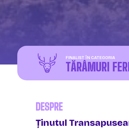
FINALIST ÎN CATEGORIA
TĂRÂMURI FE
DESPRE
Ținutul Transapusea