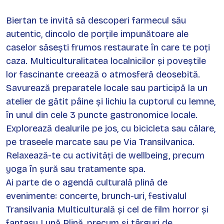
Biertan te invită să descoperi farmecul său
autentic, dincolo de porțile impunătoare ale
caselor săsești frumos restaurate în care te poți
caza. Multiculturalitatea localnicilor și poveștile
lor fascinante creează o atmosferă deosebită.
Savurează preparatele locale sau participă la un
atelier de gătit pâine și lichiu la cuptorul cu lemne,
în unul din cele 3 puncte gastronomice locale.
Explorează dealurile pe jos, cu bicicleta sau călare,
pe traseele marcate sau pe Via Transilvanica.
Relaxează-te cu activități de wellbeing, precum
yoga în șură sau tratamente spa.
Ai parte de o agendă culturală plină de
evenimente: concerte, brunch-uri, festivalul
Transilvania Multiculturală și cel de film horror și
fantasy Lună Plină, precum și târguri de