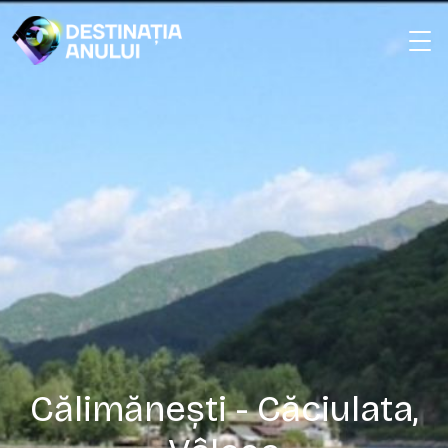
Călimănești - Căciulata,