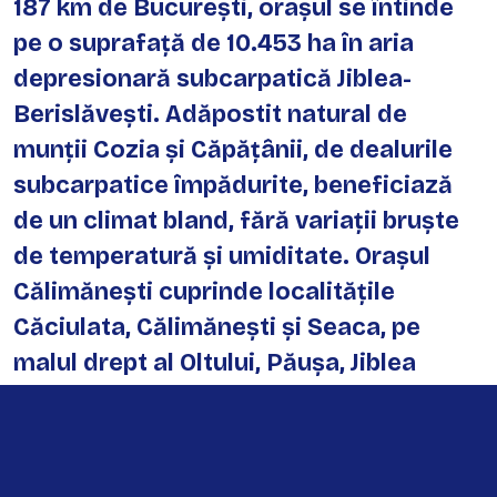
187 km de Bucureşti, orașul se întinde
pe o suprafață de 10.453 ha în aria
depresionară subcarpatică Jiblea-
Berislăvești. Adăpostit natural de
munții Cozia și Căpățânii, de dealurile
subcarpatice împădurite, beneficiază
de un climat bland, fără variații bruște
de temperatură și umiditate. Orașul
Călimănești cuprinde localitățile
Căciulata, Călimănești și Seaca, pe
malul drept al Oltului, Păușa, Jiblea
Veche și Jiblea Nouă, pe malul stâng al
Oltului.