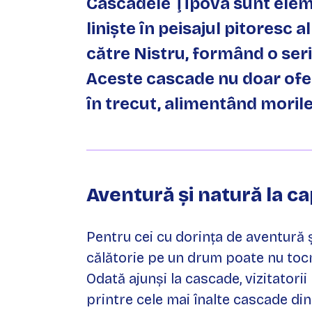
Cascadele Ţîpova sunt elem
liniște în peisajul pitoresc
către Nistru, formând o seri
Aceste cascade nu doar oferă
în trecut, alimentând morile
Aventură și natură la c
Pentru cei cu dorința de aventură ș
călătorie pe un drum poate nu tocm
Odată ajunși la cascade, vizitator
printre cele mai înalte cascade din