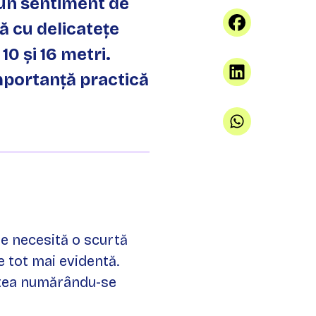
un sentiment de
ă cu delicatețe
10 și 16 metri.
importanță practică
le necesită o scurtă
 tot mai evidentă.
estea numărându-se