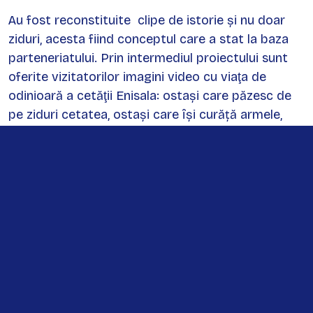
Au fost reconstituite clipe de istorie și nu doar
ziduri, acesta fiind conceptul care a stat la baza
parteneriatului. Prin intermediul proiectului sunt
oferite vizitatorilor imagini video cu viaţa de
odinioară a cetăţii Enisala: ostași care păzesc de
pe ziduri cetatea, ostași care își curăță armele,
meșteșugari care fac oale din lut, negustori care
își vând marfa pe tarabe.
Consiliul Județean Tulcea se implică permanent în
promovarea oportunităților turistice oferite de
județul Tulcea, în dezvoltarea turismului, cu impact
direct în dezvoltarea economică a acestei zone a
țării, unul dintre cele mai importante obiective ale
județului Tulcea fiind Cetatea Enisala.