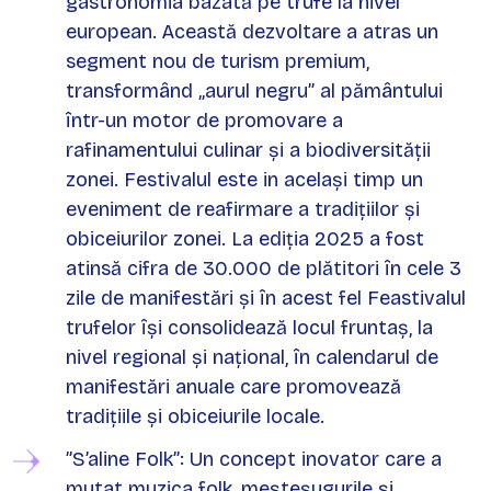
gastronomia bazată pe trufe la nivel
european. Această dezvoltare a atras un
segment nou de turism premium,
transformând „aurul negru” al pământului
într-un motor de promovare a
rafinamentului culinar și a biodiversității
zonei. Festivalul este in același timp un
eveniment de reafirmare a tradițiilor și
obiceiurilor zonei. La ediția 2025 a fost
atinsă cifra de 30.000 de plătitori în cele 3
zile de manifestări și în acest fel Feastivalul
trufelor își consolidează locul fruntaș, la
nivel regional și național, în calendarul de
manifestări anuale care promovează
tradițiile și obiceiurile locale.
”S’aline Folk”: Un concept inovator care a
mutat muzica folk, meșteșugurile și