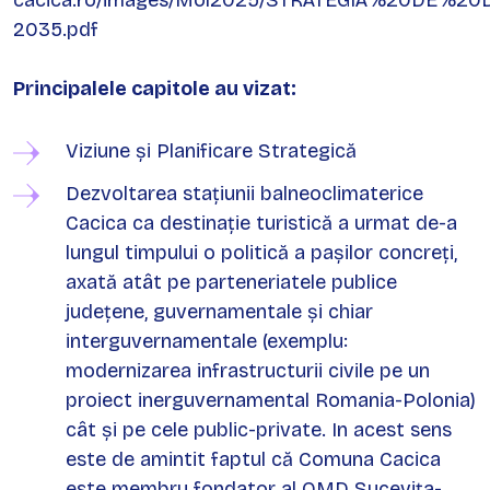
cacica.ro/images/Mol2025/STRATEGIA%20DE%2
2035.pdf
Principalele capitole au vizat:
Viziune și Planificare Strategică
Dezvoltarea stațiunii balneoclimaterice
Cacica ca destinație turistică a urmat de-a
lungul timpului o politică a pașilor concreți,
axată atât pe parteneriatele publice
județene, guvernamentale și chiar
interguvernamentale (exemplu:
modernizarea infrastructurii civile pe un
proiect inerguvernamental Romania-Polonia)
cât și pe cele public-private. In acest sens
este de amintit faptul că Comuna Cacica
este membru fondator al OMD Sucevița-