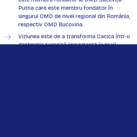
Putna care este membru fondator în
singurul OMD de nivel regional din România,
respectiv OMD Bucovina.
Viziunea este de a transforma Cacica într-o
destinație turistică importantă la nivel
regional/național, prin valorificarea factorilor
balneoclimaterici existenți în stațiunea
turistică și prin valorificarea peisajului
cultural generat de moștenirea multietnică
existentă (română, polonă, germană,
ucraineană). Obiectivul general este de a
transforma destinația într-o destinație care
să beneficieze de fluxuri importante de
turiști pe tot parcursul anului.
Valorificarea Resurselor naturale și a celor